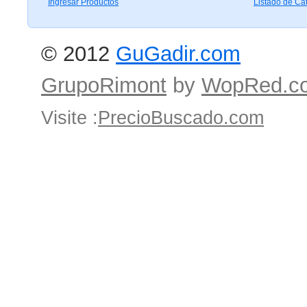
Ingresar Productos
Listado de Ca
© 2012
GuGadir.com
GrupoRimont
by
WopRed.c
Visite :
PrecioBuscado.com