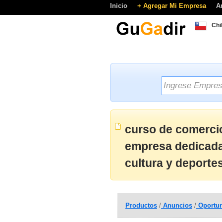
Inicio
+ Agregar Mi Empresa
A
Chi
curso de comercio
empresa dedicada 
cultura y deporte
Productos
/
Anuncios
/
Oportun