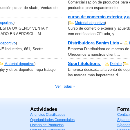
Comercialización de productos para 
ucción pistas de skate, Ventas de
productos para esparcimiento. ...
curso de comercio exterior y 
deportivo
)
(
Material deportivo
)
ESITA OXIGENO" VENTA Y
Curso de comercio exterior y acuerd
DO EN AEROSOL - M ...
con certificacion CFt.uda, y ...
Distribuidora Banim Ltda
 deportivo
)
–
E Industries, 661, Scotts
Empresa Distribuidora de marcas de gr
.
Ofrecemos a nuestros client ...
Sport Solutions
Material deportivo
)
–
Detalle
(
by y otros deportes, ropa trabajo,
Empresa dedicada a la venta de equi
las marcas más impotantes d ...
Ver Todas »
Actividades
Form
Anuncios Clasificados
Contáct
Oportunidades Comerciales
Síganos
Listado de Productos
Síganos