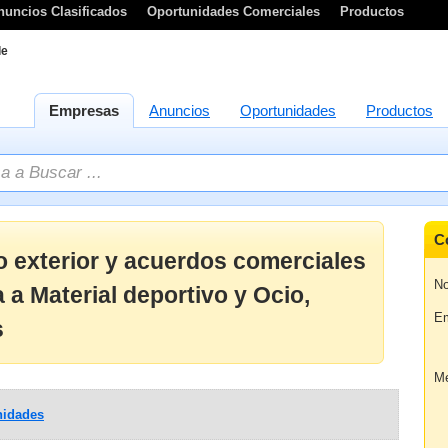
nuncios Clasificados
Oportunidades Comerciales
Productos
le
Empresas
Anuncios
Oportunidades
Productos
C
 exterior y acuerdos comerciales
No
a Material deportivo y Ocio,
Em
s
Me
idades