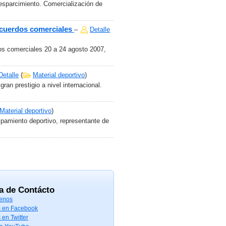
esparcimiento. Comercialización de
acuerdos comerciales
–
Detalle
os comerciales 20 a 24 agosto 2007,
Detalle
(
Material deportivo
)
an prestigio a nivel internacional.
Material deportivo
)
pamiento deportivo, representante de
a de Contácto
enos
 en Facebook
 en Twitter