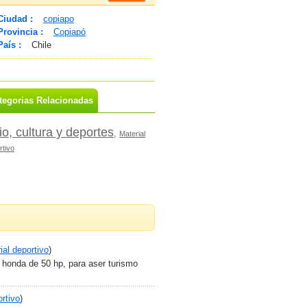
Ciudad :
copiapo
Provincia :
Copiapó
País :
Chile
tegorias Relacionadas
o, cultura y deportes
,
Material
rtivo
ial deportivo
)
honda de 50 hp, para aser turismo
ortivo
)