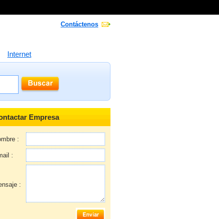
Contáctenos
Internet
ontactar Empresa
mbre :
ail :
nsaje :