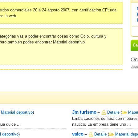
erdos comerciales 20 a 24 agosto 2007, con certificacion CFt.uda,
en la web.
ategorias vas a poder encontrar cosas como Ocio, cultura y
Pero tambien podes encontrar Material deportivo
Ca
Oci
depo
Jm turismo
Material deportivo
)
–
Detalle
(
Mater
Embarcaciones de fibra con motores 
ua dulce ...
nautico. La empresa tiene uno ...
valco
l deportivo
)
–
Detalle
(
Material dep