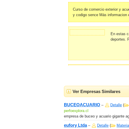
Curso de comercio exterior y acu
y codigo sence Más informacion 
En estas c
deportes. 
Ver Empresas Similares
BUCEOACUARIO
–
Detalle
(
perfoexplora.cl
empresa de buceo y acuario gigante ag
eufory Ltda
–
Detalle
(
Materia