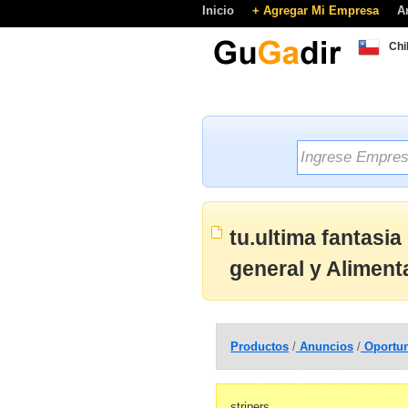
Inicio
+ Agregar Mi Empresa
A
Chi
tu.ultima fantasi
general y Aliment
Productos
/
Anuncios
/
Oportun
stripers