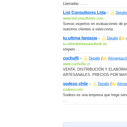
Llamadas ... ...
List Consultores Ltda
–
Detalle
www.listconsultores.com
Somos expertos en evaluaciones de p
nuestros clientes a selecciona ...
tu.ultima fantasia
–
Detalle
(
tu.ultimafantasiaoutlook.es
stripers ...
cuchufli
–
Detalle
(
Alimentació
www.cuchuflis.cl
VENTA, DISTRIBUCIÓN Y ELABORA
ARTESANALES. PRECIOS POR MAYOR
sodexo chile
–
Detalle
(
Alime
sodexo.com
Sodexo es una empresa que trega serv
...