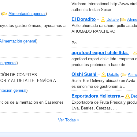
Virdhara International http://www.vir
authentic Indian Spice ...
(
Alimentación general
)
El Doradito
–
Detalle
(
Alime
royectos gastronómicos, ayudamos a
Pollo ahumado ranchero, pollo asado
AHUMADO RANCHERO
Alimentación general
)
Po ...
agrofood export chile ltda.
–
agrofood export chile ltda. empresa 
n general
)
productos proteicos a base de ...
Oishi Sushi
–
Detalle
(
Alim
CIÓN DE CONFITES
 Y AL DETALLE. ENVÍOS A ...
Sushi Bar Delivery ubicado en Avda. 
es sinónimo de gastronomía ...
ntación general
)
Exportadora Helixterra
–
Det
icios de alimentación en Caserones
Exportadora de Fruta Fresca y produc
Uva, Berries, Cerezas, ...
Ver Todas »