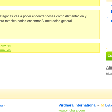
ategorias vas a poder encontrar cosas como Alimentación y
:
ero tambien podes encontrar Alimentación general
tlook.es
gmail.es
Ca
Al
Alim
Virdhara International
ral
)
–
Deta
www.virdhara.com