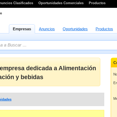
nuncios Clasificados
Oportunidades Comerciales
Productos
le
Empresas
Anuncios
Oportunidades
Productos
C
a empresa dedicada a Alimentación
No
ación y bebidas
Em
Me
idades