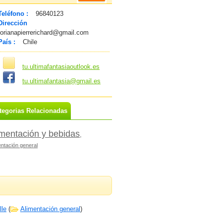
Teléfono :
96840123
Dirección
orianapierrerichard@gmail.com
País :
Chile
tu.ultimafantasiaoutlook.es
tu.ultimafantasia@gmail.es
tegorias Relacionadas
imentación y bebidas
,
entación general
lle
(
Alimentación general
)