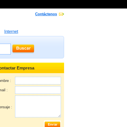
Contáctenos
Internet
ontactar Empresa
mbre :
ail :
nsaje :