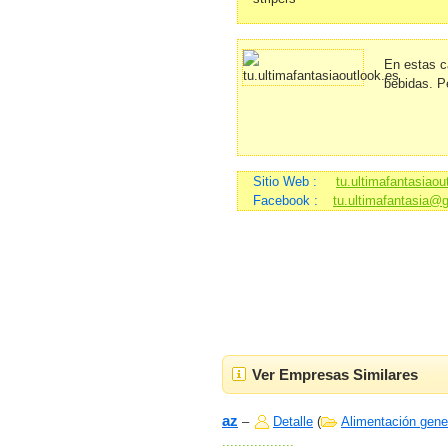
En estas c
bebidas. P
Sitio Web :
tu.ultimafantasiaou
Facebook :
tu.ultimafantasia@
Ver Empresas Similares
az
–
Detalle
(
Alimentación gene
..................