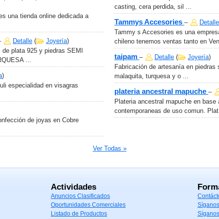
casting, cera perdida, sil ...
es una tienda online dedicada a
Tammys Accesories
–
Detalle
Tammy s Accesories es una empresa 
–
Detalle
(
Joyería
)
chileno tenemos ventas tanto en Ven 
de plata 925 y piedras SEMI
taipam
–
Detalle
(
Joyería
)
QUESA ...
Fabricación de artesanía en piedras 
a
)
malaquita, turquesa y o ...
uli especialidad en visagras
plateria ancestral mapuche
–
Plateria ancestral mapuche en base a
contemporaneas de uso comun. Plat 
onfección de joyas en Cobre
Ver Todas »
Actividades
Form
Anuncios Clasificados
Contáct
Oportunidades Comerciales
Síganos
Listado de Productos
Síganos