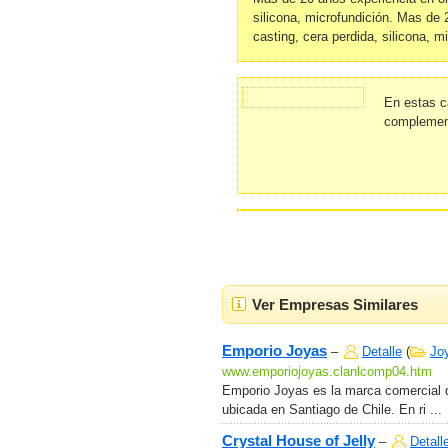
silicona, microfundición. Mas de 
casting, cera perdida, silicona, m
En estas c
complement
Ver Empresas Similares
Emporio Joyas
–
Detalle
(
Jo
www.emporiojoyas.clanlcomp04.htm
Emporio Joyas es la marca comercial 
ubicada en Santiago de Chile. En ri ...
Crystal House of Jelly
–
Detall