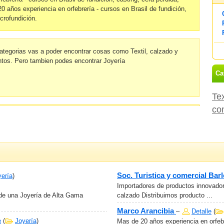
20 años experiencia en orfebrería - cursos en Brasil de fundición,
icrofundición.
ategorias vas a poder encontrar cosas como Textil, calzado y
os. Pero tambien podes encontrar Joyería
Ca
Tex
co
Soc. Turistica y comercial Ba
yería
)
Importadores de productos innovadore
de una Joyería de Alta Gama
calzado Distribuimos producto ...
Marco Arancibia
–
Detalle
(
e
(
Joyería
)
Mas de 20 años experiencia en orfebr