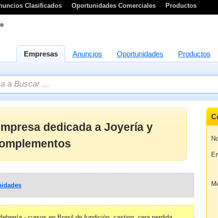
nuncios Clasificados
Oportunidades Comerciales
Productos
le
Empresas
Anuncios
Oportunidades
Productos
C
empresa dedicada a Joyería y
No
 complementos
Em
Me
idades
ebrería - cursos en Brasil de fundición, casting, cera perdida,