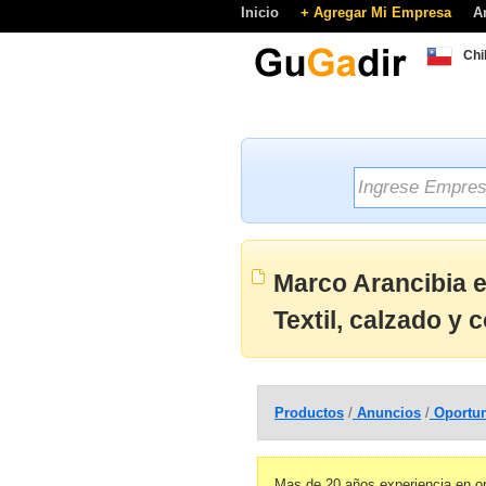
Inicio
+ Agregar Mi Empresa
A
Chi
Marco Arancibia 
Textil, calzado y
Productos
/
Anuncios
/
Oportun
Mas de 20 años experiencia en orf