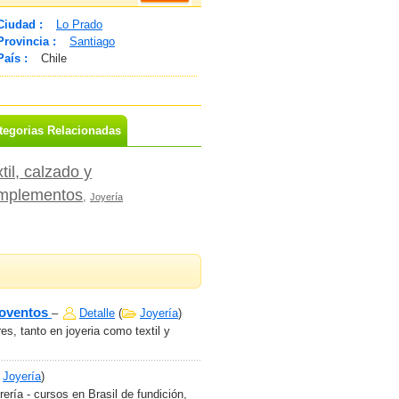
Ciudad :
Lo Prado
Provincia :
Santiago
País :
Chile
tegorias Relacionadas
til, calzado y
mplementos
,
Joyería
rloventos
–
Detalle
(
Joyería
)
s, tanto en joyeria como textil y
Joyería
)
ería - cursos en Brasil de fundición,