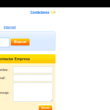
Contáctenos
Internet
ontactar Empresa
mbre :
ail :
nsaje :