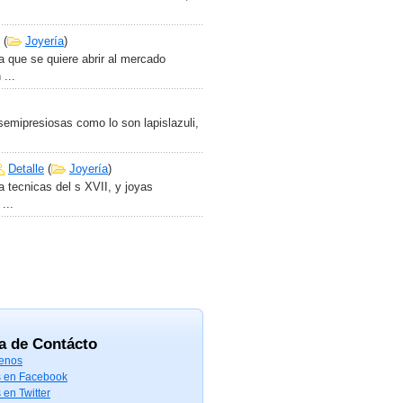
(
Joyería
)
que se quiere abrir al mercado
...
semipresiosas como lo son lapislazuli,
Detalle
(
Joyería
)
 tecnicas del s XVII, y joyas
...
a de Contácto
enos
 en Facebook
 en Twitter