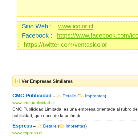
Sitio Web :
www.icolor.cl
Facebook :
https://www.facebook.com/icol
:
https://twitter.com/ventasicolor
Ver Empresas Similares
CMC Publicidad
–
Detalle
(
Imprentas
)
www.cmcpublicidad.cl
CMC Publicidad Limitada, es una empresa orientada al rubro de
publicidad, que nace de la unión de ...
Espress
–
Detalle
(
Imprentas
)
www.espress.cl