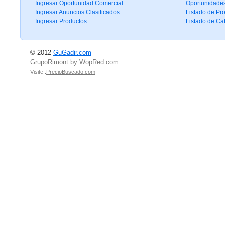
Ingresar Oportunidad Comercial
Oportunidade
Ingresar Anuncios Clasificados
Listado de Pr
Ingresar Productos
Listado de Ca
© 2012
GuGadir.com
GrupoRimont
by
WopRed.com
Visite :
PrecioBuscado.com