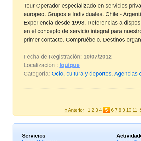
Tour Operador especializado en servicios priv
europeo. Grupos e Individuales. Chile - Argenti
Experiencia desde 1998. Referencias a disposi
en el concepto de servicio integral para nuestro
primer contacto. Compruébelo. Destinos organi
Fecha de Registración:
10/07/2012
Localización :
Iquique
Categoría:
Ocio, cultura y deportes
,
Agencias d
« Anterior
1
2
3
4
5
6
7
8
9
10
11
Servicios
Actividad