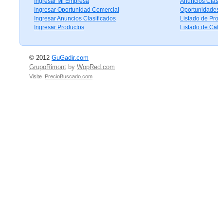
Ingresar Mi Empresa
Anuncios Clas
Ingresar Oportunidad Comercial
Oportunidade
Ingresar Anuncios Clasificados
Listado de Pr
Ingresar Productos
Listado de Ca
© 2012
GuGadir.com
GrupoRimont
by
WopRed.com
Visite :
PrecioBuscado.com