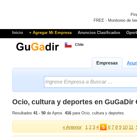
Pin
FREE - Monitoreo de tie
Inicio
+ Agregar Mi Empresa
Anuncios Clasificados
Opor
Chile
Empresas
Anun
Ocio, cultura y deportes en GuGaDir C
Resultados
41 - 50
de Aprox.
416
para Ocio, cultura y deportes.
« Anterior
1
2
3
4
5
6
7
8
9
10
11