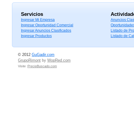
Servicios
Actividad
Ingresar Mi Empresa
Anuncios Clas
Ingresar Oportunidad Comercial
Oportunidade
Ingresar Anuncios Clasificados
Listado de Pr
Ingresar Productos
Listado de Ca
© 2012
GuGadir.com
GrupoRimont
by
WopRed.com
Visite :
PrecioBuscado.com