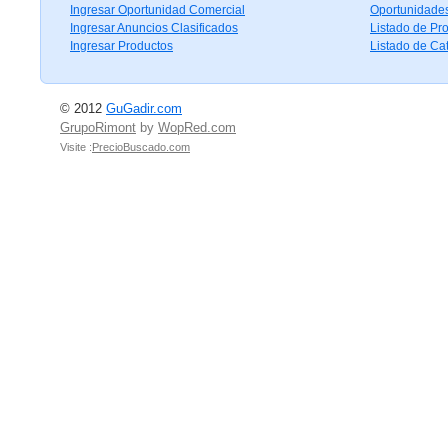
Ingresar Oportunidad Comercial
Oportunidade
Ingresar Anuncios Clasificados
Listado de Pr
Ingresar Productos
Listado de Ca
© 2012
GuGadir.com
GrupoRimont
by
WopRed.com
Visite :
PrecioBuscado.com