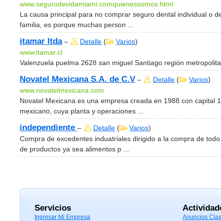
www.segurodevidamiami.comquienessomos.html
La causa principal para no comprar seguro dental individual o de
familia, es porque muchas person ...
itamar ltda
–
Detalle
(
Varios
)
www.itamar.cl
Valenzuela puelma 2628 san miguel Santiago región metropolitan
Novatel Mexicana S.A. de C.V
–
Detalle
(
Varios
)
www.novatelmexicana.com
Novatel Mexicana es una empresa creada en 1988 con capital
mexicano, cuya planta y operaciones ...
independiente
–
Detalle
(
Varios
)
Compra de excedentes induatriales dirigido a la compra de todo 
de productos ya sea alimentos p ...
Servicios
Actividad
Ingresar Mi Empresa
Anuncios Clas